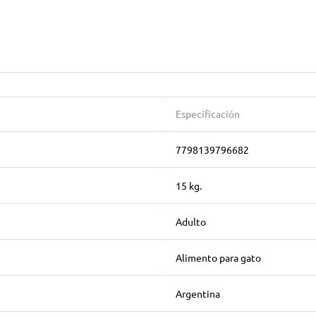
Especificación
7798139796682
15 kg.
Adulto
Alimento para gato
Argentina