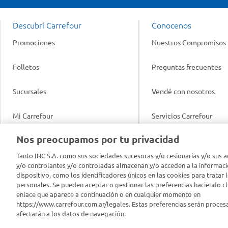
Descubrí Carrefour
Conocenos
Promociones
Nuestros Compromisos
Folletos
Preguntas frecuentes
Sucursales
Vendé con nosotros
Mi Carrefour
Servicios Carrefour
Info útil
Nos preocupamos por tu privacidad
Productos Carrefour
Legales
Tanto INC S.A. como sus sociedades sucesoras y/o cesionarias y/o sus a
Tarjeta Mi Carrefour
y/o controlantes y/o controladas almacenan y/o acceden a la informaci
Tasas de interés
dispositivo, como los identificadores únicos en las cookies para tratar 
personales. Se pueden aceptar o gestionar las preferencias haciendo cli
Panel Carrefour
enlace que aparece a continuación o en cualquier momento en
Contacto
https://www.carrefour.com.ar/legales. Estas preferencias serán proces
Puntos Verdes
afectarán a los datos de navegación.
Acuerdo con Acyma