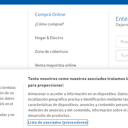
Comprá Online
Ente
¿Cómo comprar?
Dejanos
Hogar & Electro
Prov
Zona de cobertura
Venta mayorista online
Tanto nosotros como nuestros asociados tratamos l
Gift cards empresariales
para proporcionar:
ccionistas
ón de un
Almacenar o acceder a información en un dispositivo. Datos
los datos
localización geográfica precisa e identificación mediante la
ck en el
características de dispositivos. anuncios y contenido person
medición de anuncios y del contenido, información sobre el 
adas y no
desarrollo de productos..
Lista de asociados (proveedores)