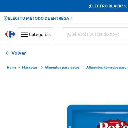
¡ELECTRO BLACK! ⚡¡H
ELEGÍ TU MÉTODO DE ENTREGA
¿Qué estás buscando hoy?
Categorías
Términos más buscados
Volver
Yerba
Mascotas
Alimentos para gatos
Alimentos húmedos para 
Cerveza
Doves
Papas Fritas