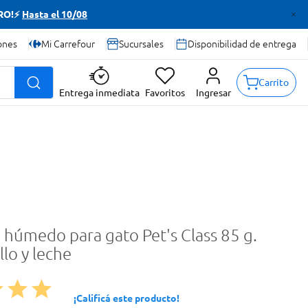
TRO!⚡
Hasta el 10/08
ones
Mi Carrefour
Sucursales
Disponibilidad de entrega
Carrito
Entrega inmediata
Favoritos
Ingresar
 húmedo para gato Pet's Class 85 g.
llo y leche
¡Calificá este producto!