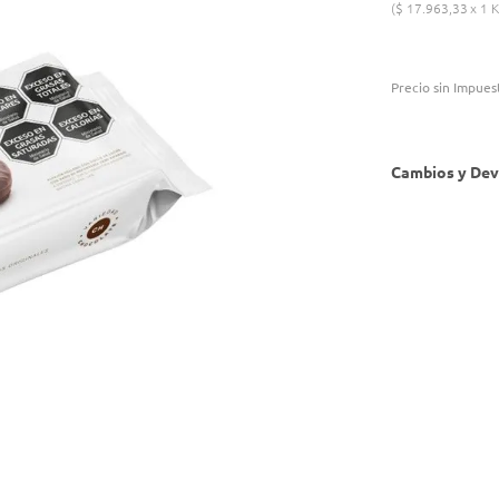
$
17
.
963
,
33
1 K
Precio sin Impues
Cambios y Dev