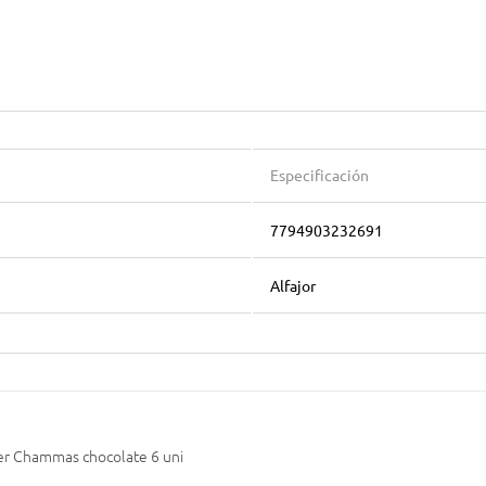
Especificación
7794903232691
Alfajor
ster Chammas chocolate 6 uni