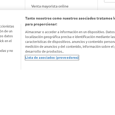
Venta mayorista online
Tanto nosotros como nuestros asociados tratamos l
Gift cards empresariales
para proporcionar:
ccionistas
ón de un
Almacenar o acceder a información en un dispositivo. Datos
los datos
localización geográfica precisa e identificación mediante la
ck en el
características de dispositivos. anuncios y contenido person
medición de anuncios y del contenido, información sobre el 
adas y no
desarrollo de productos..
Lista de asociados (proveedores)
nimal
idad