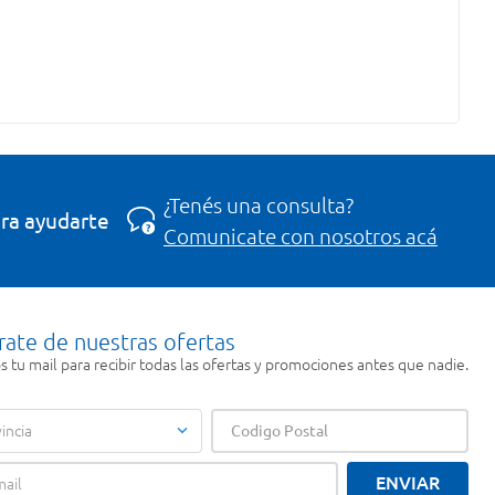
¿Tenés una consulta?
ra ayudarte
Comunicate con nosotros acá
rate de nuestras ofertas
 tu mail para recibir todas las ofertas y promociones antes que nadie.
incia
ENVIAR