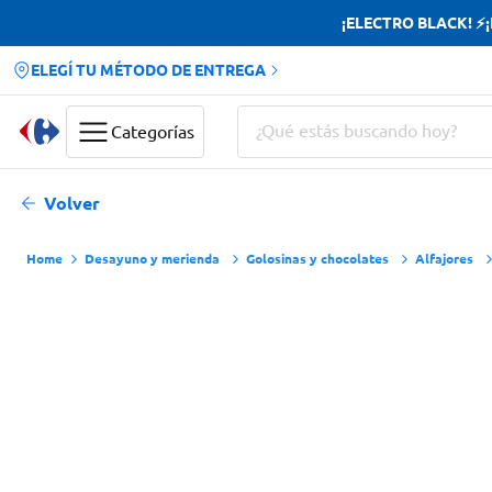
¡ELECTRO BLACK! ⚡¡H
ELEGÍ TU MÉTODO DE ENTREGA
¿Qué estás buscando hoy?
Categorías
Términos más buscados
Volver
Yerba
Desayuno y merienda
Golosinas y chocolates
Alfajores
Cerveza
Doves
Papas Fritas