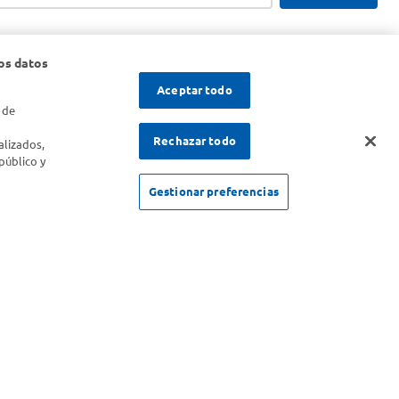
os datos
Aceptar todo
 de
s
Rechazar todo
alizados,
público y
Gestionar preferencias
SOLICITUD DE ARREPENTIMIENTO