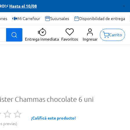
TRO!⚡
Hasta el 10/08
ones
Mi Carrefour
Sucursales
Disponibilidad de entrega
Carrito
Entrega inmediata
Favoritos
Ingresar
blister Chammas chocolate 6 uni
¡Calificá este producto!
es previas