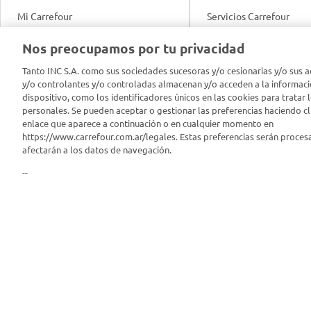
Mi Carrefour
Servicios Carrefour
Info útil
Nos preocupamos por tu privacidad
Productos Carrefour
Legales
Tanto INC S.A. como sus sociedades sucesoras y/o cesionarias y/o sus a
Tarjeta Mi Carrefour
y/o controlantes y/o controladas almacenan y/o acceden a la informaci
Tasas de interés
dispositivo, como los identificadores únicos en las cookies para tratar 
personales. Se pueden aceptar o gestionar las preferencias haciendo cli
Panel Carrefour
enlace que aparece a continuación o en cualquier momento en
Contacto
https://www.carrefour.com.ar/legales. Estas preferencias serán proces
Puntos Verdes
afectarán a los datos de navegación.
Acuerdo con Acyma
--
App Carrefour
Política de Bienestar A
Comprometidos Carrefour
Reporte de Sustentabil