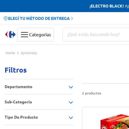
¡ELECTRO BLACK! ⚡¡H
ELEGÍ TU MÉTODO DE ENTREGA
¿Qué estás buscando hoy?
Categorías
Términos más buscados
Ajinomoto
Yerba
Filtros
Cerveza
Doves
Departamento
Papas Fritas
2
productos
Sub-Categoría
Almacén
(
2
)
Tipo De Producto
Saborizadores
(
2
)