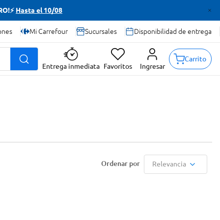
TRO!⚡
Hasta el 10/08
ones
Mi Carrefour
Sucursales
Disponibilidad de entrega
Carrito
Entrega inmediata
Favoritos
Ingresar
Relevancia