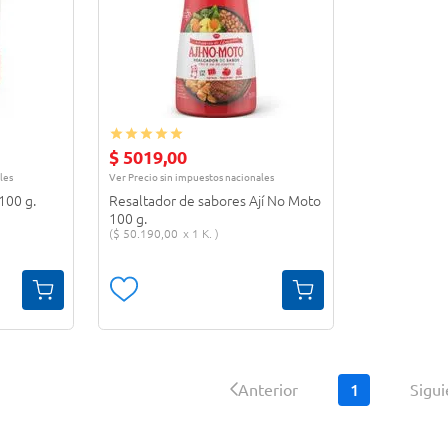
$
5019
,
00
les
Ver Precio sin impuestos nacionales
100 g.
Resaltador de sabores Ají No Moto
100 g.
$
50
.
190
,
00
1 K.
1
Anterior
Sigu