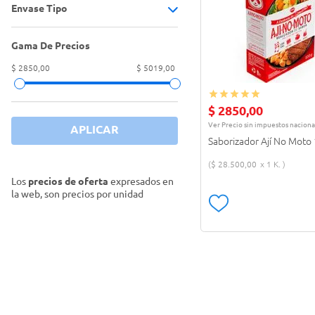
Envase Tipo
Saborizador en polvo
(
2
)
Gama De Precios
FRASCO
(
1
)
$ 2850,00
$ 5019,00
ESTUCHE
(
1
)
$
2850
,
00
Ver Precio sin impuestos naciona
APLICAR
Saborizador Ají No Moto 
$
28
.
500
,
00
1 K.
Los
precios de oferta
expresados en
la web, son precios por unidad