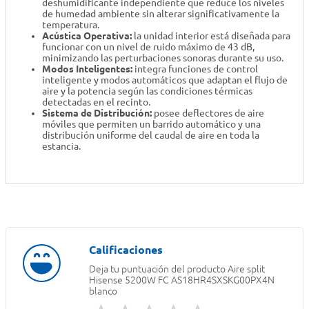
deshumidificante independiente que reduce los niveles
de humedad ambiente sin alterar significativamente la
temperatura.
Acústica Operativa:
la unidad interior está diseñada para
funcionar con un nivel de ruido máximo de 43 dB,
minimizando las perturbaciones sonoras durante su uso.
Modos Inteligentes:
integra funciones de control
inteligente y modos automáticos que adaptan el flujo de
aire y la potencia según las condiciones térmicas
detectadas en el recinto.
Sistema de Distribución:
posee deflectores de aire
móviles que permiten un barrido automático y una
distribución uniforme del caudal de aire en toda la
estancia.
Deja tu puntuación del producto
Aire split
Hisense 5200W FC AS18HR4SXSKG00PX4N
blanco