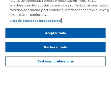
localización geográfica precisa e identificación mediante las
Info útil
características de dispositivos. anuncios y contenido personalizados,
medición de anuncios y del contenido, información sobre el público y
desarrollo de productos..
Comprá Online
Lista de asociados (proveedores)
Enterate de nuestras ofertas
Aceptar todo
Dejanos tu mail para recibir todas las ofertas y promociones antes
que nadie.
Rechazar todo
Provincia
NO DISPONIBLE
Gestionar preferencias
ENVIAR
SOLICITUD DE ARREPENTIMIENTO