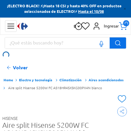
¡ELECTRO BLACK! ⚡¡Hasta 18 CSI y hasta 40% OFF en productos
Términos más buscados
seleccionados de ELECTRO!⚡
Hasta el 10/08
Yerba
Ingresar
Cerveza
¿Qué estás buscando hoy?
Doves
Papas Fritas
Términos más buscados
Volver
Yerba
Cerveza
Electro y tecnología
Climatización
Aires acondicionados
Aire split Hisense 5200W FC AS18HR4SXSKG00PX4N blanco
Doves
Papas Fritas
HISENSE
Aire split Hisense 5200W FC