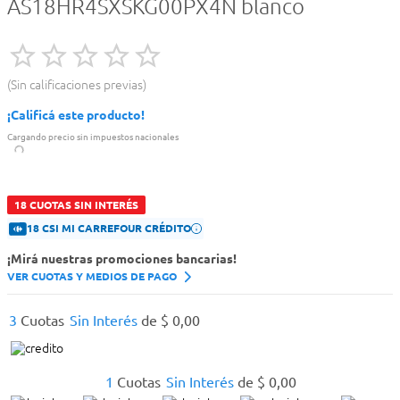
AS18HR4SXSKG00PX4N blanco
Sin calificaciones previas
¡Calificá este producto!
Cargando precio sin impuestos nacionales
18 CUOTAS SIN INTERÉS
18 CSI MI CARREFOUR CRÉDITO
¡Mirá nuestras promociones bancarias!
VER CUOTAS Y MEDIOS DE PAGO
3
Cuotas
Sin Interés
de
$
0
,
00
1
Cuotas
Sin Interés
de
$
0
,
00