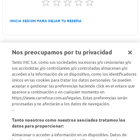
INICIA SESION PARA DEJAR TU RESEÑA
Nos preocupamos por tu privacidad
Tanto INC S.A. como sus sociedades sucesoras y/o cesionarias y/o
Seguinos en :
sus accionistas y/o controlantes y/o controladas almacenan y/o
acceden a la información de un dispositivo, como los identificadores
únicos en las cookies para tratar los datos personales. Se pueden
Estamos para ayudarte
aceptar o gestionar las preferencias haciendo click en el enlace que
aparece a continuación o en cualquier momento en
¿Tenés una consulta? Comunicate con nosotros
acá
https://www.carrefour.com.ar/legales. Estas preferencias serán
procesadas y no afectarán a los datos de navegación.
Descubrí Carrefour
--
Tanto nosotros como nuestros asociados tratamos los
Conocenos
datos para proporcionar:
Almacenar o acceder a información en un dispositivo. Datos de