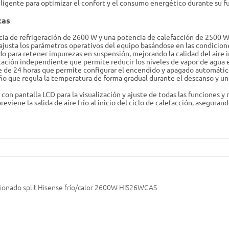
teligente para optimizar el confort y el consumo energético durante su 
cas
ia de refrigeración de 2600 W y una potencia de calefacción de 2500 W,
justa los parámetros operativos del equipo basándose en las condicion
do para retener impurezas en suspensión, mejorando la calidad del aire in
ción independiente que permite reducir los niveles de vapor de agua en 
de 24 horas que permite configurar el encendido y apagado automático
ño que regula la temperatura de forma gradual durante el descanso y un
con pantalla LCD para la visualización y ajuste de todas las funciones y
eviene la salida de aire frío al inicio del ciclo de calefacción, asegura
cionado split Hisense frío/calor 2600W HIS26WCAS