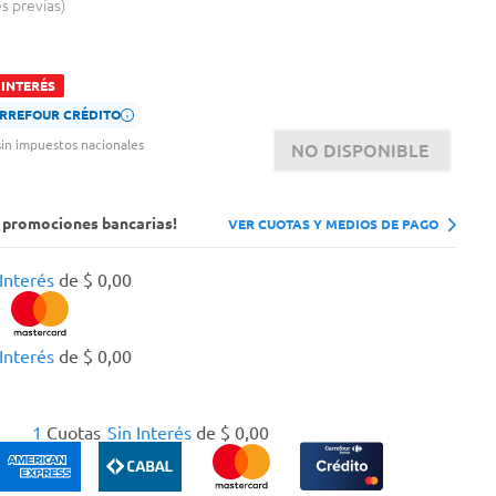
es previas
 INTERÉS
CARREFOUR CRÉDITO
in impuestos nacionales
NO DISPONIBLE
s promociones bancarias!
VER CUOTAS Y MEDIOS DE PAGO
 Interés
de
$
0
,
00
 Interés
de
$
0
,
00
1
Cuotas
Sin Interés
de
$
0
,
00