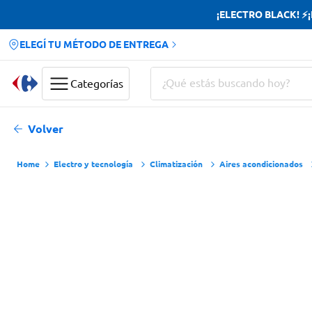
¡ELECTRO BLACK! ⚡¡H
ELEGÍ TU MÉTODO DE ENTREGA
¿Qué estás buscando hoy?
Categorías
Términos más buscados
Volver
Yerba
Electro y tecnología
Climatización
Aires acondicionados
Cerveza
Doves
Papas Fritas