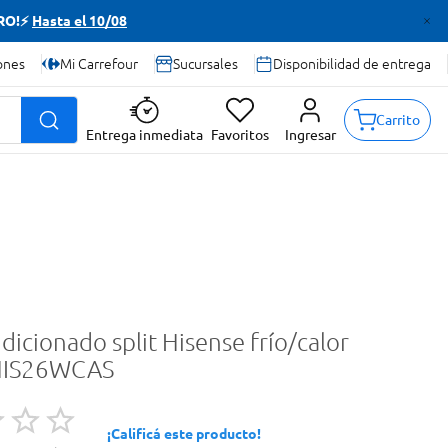
TRO!⚡
Hasta el 10/08
ones
Mi Carrefour
Sucursales
Disponibilidad de entrega
Carrito
Entrega inmediata
Favoritos
Ingresar
dicionado split Hisense frío/calor
HIS26WCAS
¡Calificá este producto!