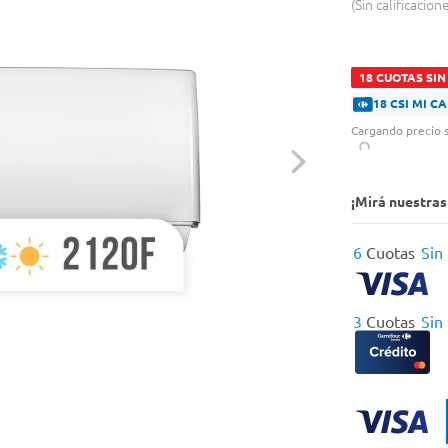
Sin calificacion
18 CUOTAS SIN
18 CSI MI 
Cargando precio s
¡Mirá nuestra
6
Cuotas
Sin
3
Cuotas
Sin