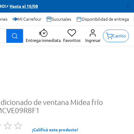
TRO!⚡
Hasta el 10/08
ones
Mi Carrefour
Sucursales
Disponibilidad de entrega
Carrito
Entrega inmediata
Favoritos
Ingresar
ndicionado de ventana Midea frío
MCVE09R8F1
¡Calificá este producto!