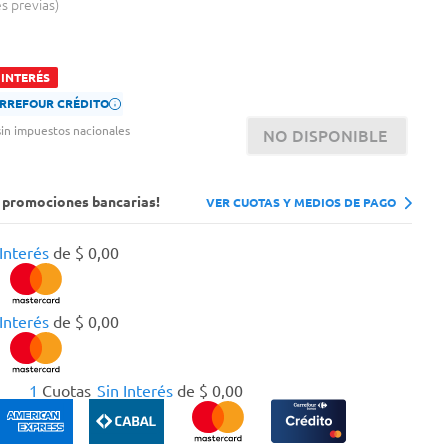
es previas
 INTERÉS
CARREFOUR CRÉDITO
in impuestos nacionales
NO DISPONIBLE
s promociones bancarias!
VER CUOTAS Y MEDIOS DE PAGO
 Interés
de
$
0
,
00
 Interés
de
$
0
,
00
1
Cuotas
Sin Interés
de
$
0
,
00