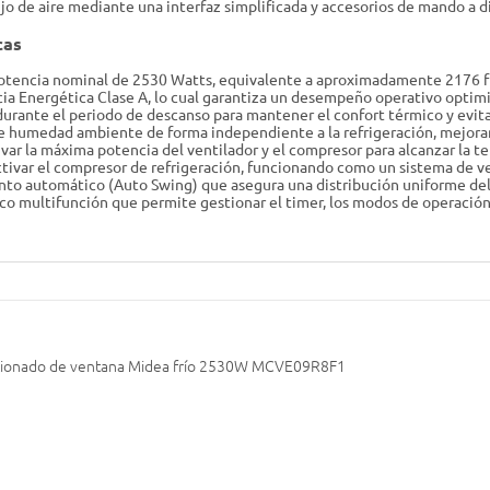
jo de aire mediante una interfaz simplificada y accesorios de mando a di
cas
otencia nominal de 2530 Watts, equivalente a aproximadamente 2176 fri
ncia Energética Clase A, lo cual garantiza un desempeño operativo opti
rante el periodo de descanso para mantener el confort térmico y evit
e humedad ambiente de forma independiente a la refrigeración, mejorando
ivar la máxima potencia del ventilador y el compresor para alcanzar la
activar el compresor de refrigeración, funcionando como un sistema de v
o automático (Auto Swing) que asegura una distribución uniforme del fl
co multifunción que permite gestionar el timer, los modos de operació
icionado de ventana Midea frío 2530W MCVE09R8F1