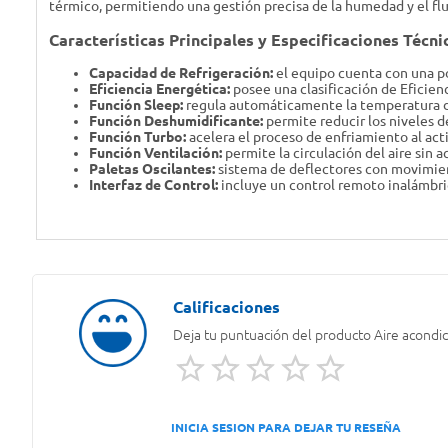
térmico, permitiendo una gestión precisa de la humedad y el flu
Características Principales y Especificaciones Técni
Capacidad de Refrigeración:
el equipo cuenta con una p
Eficiencia Energética:
posee una clasificación de Eficie
Función Sleep:
regula automáticamente la temperatura du
Función Deshumidificante:
permite reducir los niveles d
Función Turbo:
acelera el proceso de enfriamiento al act
Función Ventilación:
permite la circulación del aire sin 
Paletas Oscilantes:
sistema de deflectores con movimient
Interfaz de Control:
incluye un control remoto inalámbri
Deja tu puntuación del producto
Aire acond
INICIA SESION PARA DEJAR TU RESEÑA