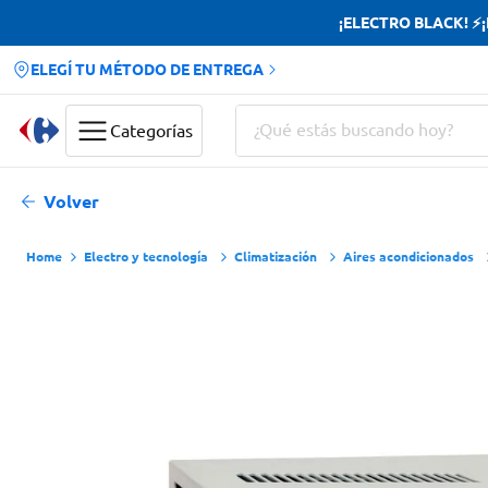
¡ELECTRO BLACK! ⚡¡H
ELEGÍ TU MÉTODO DE ENTREGA
¿Qué estás buscando hoy?
Categorías
Términos más buscados
Volver
Yerba
Electro y tecnología
Climatización
Aires acondicionados
Cerveza
Doves
Jabon Tocador