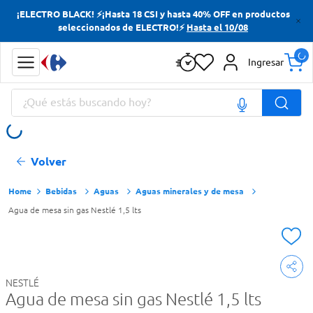
¡ELECTRO BLACK! ⚡¡Hasta 18 CSI y hasta 40% OFF en productos
Términos más buscados
seleccionados de ELECTRO!⚡
Hasta el 10/08
Yerba
Ingresar
Cerveza
¿Qué estás buscando hoy?
Papas Fritas
Doves
Términos más buscados
Volver
Yerba
Cerveza
Bebidas
Aguas
Aguas minerales y de mesa
Agua de mesa sin gas Nestlé 1,5 lts
Papas Fritas
Doves
NESTLÉ
Agua de mesa sin gas Nestlé 1,5 lts