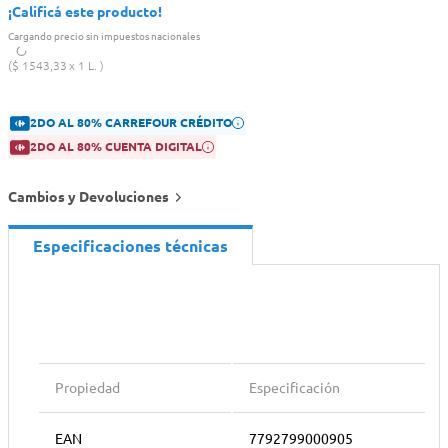
¡Calificá este producto!
Cargando precio sin impuestos nacionales
$
1543
,
33
1 L.
2DO AL 80% CARREFOUR CRÉDITO
2DO AL 80% CUENTA DIGITAL
Cambios y Devoluciones
Especificaciones técnicas
Propiedad
Especificación
EAN
7792799000905