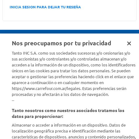
INICIA SESION PARA DEJAR TU RESEÑA
Nos preocupamos por tu privacidad
Seguinos en :
Tanto INC S.A. como sus sociedades sucesoras y/o cesionarias y/o
sus accionistas y/o controlantes y/o controladas almacenan y/o
acceden a la información de un dispositivo, como los identificadores
Estamos para ayudarte
únicos en las cookies para tratar los datos personales. Se pueden
aceptar o gestionar las preferencias haciendo click en el enlace que
¿Tenés una consulta? Comunicate con nosotros
acá
aparece a continuación o en cualquier momento en
https://www.carrefour.com.ar/legales. Estas preferencias serán
Descubrí Carrefour
procesadas y no afectarán a los datos de navegación.
--
Tanto nosotros como nuestros asociados tratamos los
Conocenos
datos para proporcionar:
Almacenar o acceder a información en un dispositivo. Datos de
Info útil
localización geográfica precisa e identificación mediante las
características de dispositivos. anuncios y contenido personalizados,