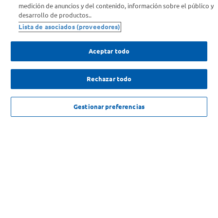
medición de anuncios y del contenido, información sobre el público y
Comprá Online
desarrollo de productos..
Lista de asociados (proveedores)
Enterate de nuestras ofertas
Dejanos tu mail para recibir todas las ofertas y promociones antes
Aceptar todo
que nadie.
Rechazar todo
Provincia
$
1504
,
75
c/u
AGREGAR
ENVIAR
Gestionar preferencias
$
2315
,
00
SOLICITUD DE ARREPENTIMIENTO
Copyright 2026 ©Carrefour. Todos los derechos reservados |
Términos y
Condiciones del Servicio
| Defensa de las y los Consumidores para
reclamos
ingrese aqui
.