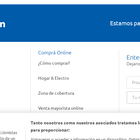
Estamos pa
Comprá Online
Ente
¿Cómo comprar?
Dejanos
Hogar & Electro
Prov
Zona de cobertura
Venta mayorista online
Tanto nosotros como nuestros asociados tratamos l
Gift cards empresariales
para proporcionar:
ccionistas
ón de un
Almacenar o acceder a información en un dispositivo. Datos