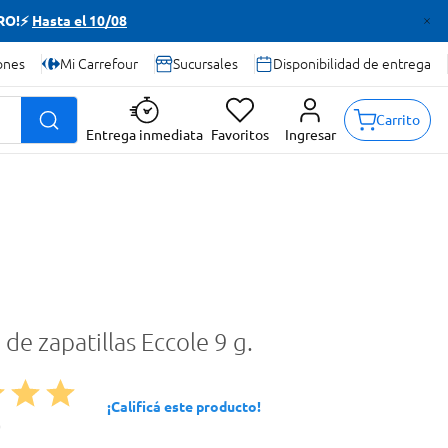
TRO!⚡
Hasta el 10/08
ones
Mi Carrefour
Sucursales
Disponibilidad de entrega
Carrito
Entrega inmediata
Favoritos
Ingresar
de zapatillas Eccole 9 g.
¡Calificá este producto!