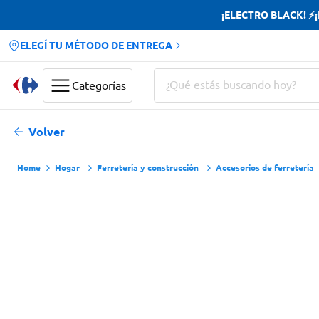
¡ELECTRO BLACK! ⚡¡H
ELEGÍ TU MÉTODO DE ENTREGA
¿Qué estás buscando hoy?
Categorías
Términos más buscados
Volver
Yerba
Hogar
Ferretería y construcción
Accesorios de ferretería
Cerveza
Papas Fritas
Doves