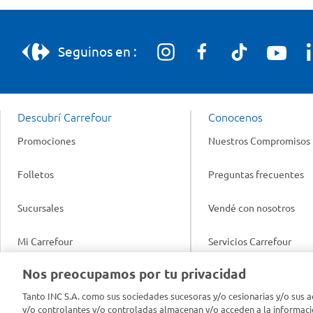
Seguinos en :
Descubrí Carrefour
Conocenos
Promociones
Nuestros Compromisos
Folletos
Preguntas frecuentes
Sucursales
Vendé con nosotros
Mi Carrefour
Servicios Carrefour
Info útil
Nos preocupamos por tu privacidad
Productos Carrefour
Legales
Tanto INC S.A. como sus sociedades sucesoras y/o cesionarias y/o sus a
Tarjeta Mi Carrefour
y/o controlantes y/o controladas almacenan y/o acceden a la informaci