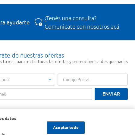
¿Tenés una consulta?
ra ayudarte
Comunicate con nosotros acá
rate de nuestras ofertas
 tu mail para recibir todas las ofertas y promociones antes que nadie.
incia
ENVIAR
os datos
Aceptar todo
 de