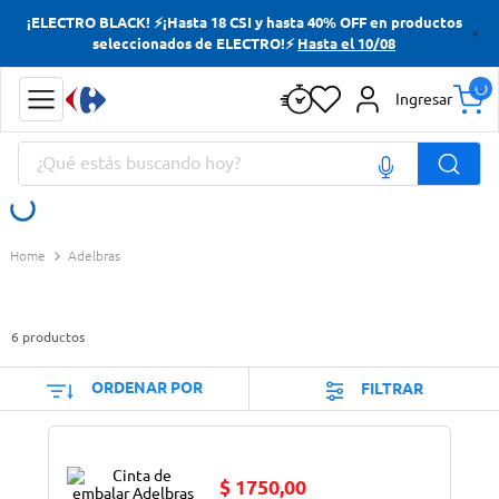
¡ELECTRO BLACK! ⚡¡Hasta 18 CSI y hasta 40% OFF en productos
Términos más buscados
seleccionados de ELECTRO!⚡
Hasta el 10/08
Yerba
Ingresar
Cerveza
¿Qué estás buscando hoy?
Doves
Jabon Tocador
Términos más buscados
Adelbras
Yerba
Cerveza
6
productos
Doves
Jabon Tocador
ORDENAR POR
FILTRAR
$
1750
,
00