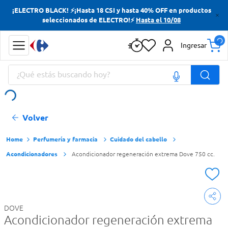
¡ELECTRO BLACK! ⚡¡Hasta 18 CSI y hasta 40% OFF en productos
Términos más buscados
seleccionados de ELECTRO!⚡
Hasta el 10/08
Yerba
Ingresar
Cerveza
¿Qué estás buscando hoy?
Doves
Papas Fritas
Términos más buscados
Volver
Yerba
Cerveza
Perfumería y farmacia
Cuidado del cabello
Acondicionadores
Acondicionador regeneración extrema Dove 750 cc.
Doves
Papas Fritas
DOVE
Acondicionador regeneración extrema