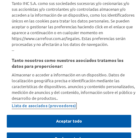
Tanto INC S.A. como sus sociedades sucesoras y/o cesionarias y/o
Seguinos en :
sus accionistas y/o controlantes y/o controladas almacenan y/o
acceden a la información de un dispositivo, como los identificadores
Estamos para ayudarte
únicos en las cookies para tratar los datos personales. Se pueden
aceptar o gestionar las preferencias haciendo click en el enlace que
aparece a continuación o en cualquier momento en
¿Tenés una consulta? Comunicate con nosotros
acá
https://www.carrefour.com.ar/legales. Estas preferencias serán
procesadas y no afectarán a los datos de navegación.
Descubrí Carrefour
--
Tanto nosotros como nuestros asociados tratamos los
Conocenos
datos para proporcionar:
Almacenar o acceder a información en un dispositivo. Datos de
localización geográfica precisa e identificación mediante las
Info útil
características de dispositivos. anuncios y contenido personalizados,
medición de anuncios y del contenido, información sobre el público y
desarrollo de productos..
Comprá Online
Lista de asociados (proveedores)
Enterate de nuestras ofertas
Aceptar todo
Dejanos tu mail para recibir todas las ofertas y promociones antes
que nadie.