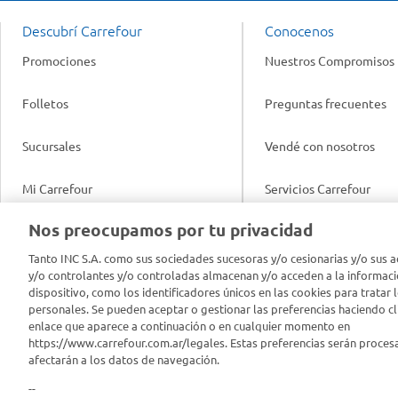
Descubrí Carrefour
Conocenos
Promociones
Nuestros Compromisos
Folletos
Preguntas frecuentes
Sucursales
Vendé con nosotros
Mi Carrefour
Servicios Carrefour
Info útil
Nos preocupamos por tu privacidad
Productos Carrefour
Legales
Tanto INC S.A. como sus sociedades sucesoras y/o cesionarias y/o sus a
Tarjeta Mi Carrefour
y/o controlantes y/o controladas almacenan y/o acceden a la informaci
Tasas de interés
dispositivo, como los identificadores únicos en las cookies para tratar 
personales. Se pueden aceptar o gestionar las preferencias haciendo cli
Panel Carrefour
enlace que aparece a continuación o en cualquier momento en
Contacto
https://www.carrefour.com.ar/legales. Estas preferencias serán proces
Puntos Verdes
afectarán a los datos de navegación.
Acuerdo con Acyma
--