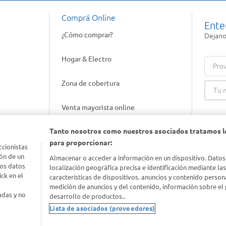
Comprá Online
Ente
¿Cómo comprar?
Dejanos
Hogar & Electro
Prov
Zona de cobertura
Venta mayorista online
Tanto nosotros como nuestros asociados tratamos l
Gift cards empresariales
para proporcionar:
ccionistas
ón de un
Almacenar o acceder a información en un dispositivo. Datos
los datos
localización geográfica precisa e identificación mediante la
ck en el
características de dispositivos. anuncios y contenido person
medición de anuncios y del contenido, información sobre el 
adas y no
desarrollo de productos..
Lista de asociados (proveedores)