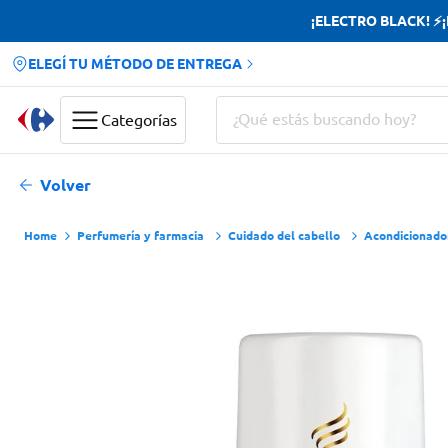
¡ELECTRO BLACK! ⚡¡H
ELEGÍ TU MÉTODO DE ENTREGA
¿Qué estás buscando hoy?
Categorías
Términos más buscados
Volver
Yerba
Perfumería y farmacia
Cuidado del cabello
Acondicionado
Cerveza
Doves
Papas Fritas