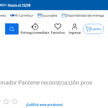
TRO!⚡
Hasta el 10/08
ones
Mi Carrefour
Sucursales
Disponibilidad de entrega
Carrito
Entrega inmediata
Favoritos
Ingresar
onador Pantene reconstrucción prov
¡Calificá este producto!