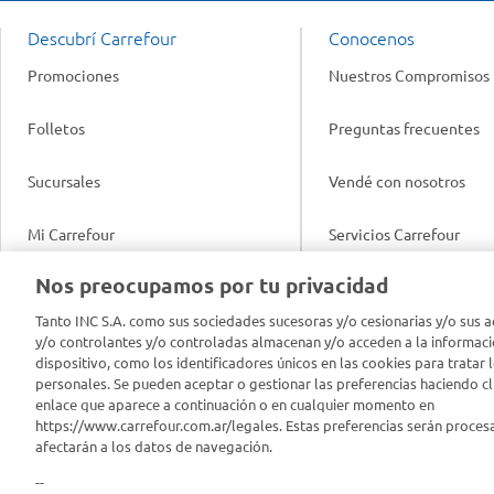
Descubrí Carrefour
Conocenos
Promociones
Nuestros Compromisos
Folletos
Preguntas frecuentes
Sucursales
Vendé con nosotros
Mi Carrefour
Servicios Carrefour
Info útil
Nos preocupamos por tu privacidad
Productos Carrefour
Legales
Tanto INC S.A. como sus sociedades sucesoras y/o cesionarias y/o sus a
Tarjeta Mi Carrefour
y/o controlantes y/o controladas almacenan y/o acceden a la informaci
Tasas de interés
dispositivo, como los identificadores únicos en las cookies para tratar 
personales. Se pueden aceptar o gestionar las preferencias haciendo cli
Panel Carrefour
enlace que aparece a continuación o en cualquier momento en
Contacto
https://www.carrefour.com.ar/legales. Estas preferencias serán proces
Puntos Verdes
afectarán a los datos de navegación.
Acuerdo con Acyma
--