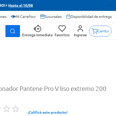
TRO!⚡
Hasta el 10/08
ones
Mi Carrefour
Sucursales
Disponibilidad de entrega
Carrito
Entrega inmediata
Favoritos
Ingresar
onador Pantene Pro V liso extremo 200
¡Calificá este producto!