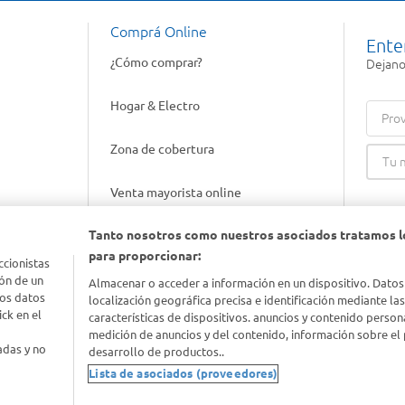
Comprá Online
Ente
¿Cómo comprar?
Dejanos
Hogar & Electro
Prov
Zona de cobertura
Venta mayorista online
Tanto nosotros como nuestros asociados tratamos l
Gift cards empresariales
para proporcionar:
ccionistas
ón de un
Almacenar o acceder a información en un dispositivo. Datos
los datos
localización geográfica precisa e identificación mediante la
ck en el
características de dispositivos. anuncios y contenido person
medición de anuncios y del contenido, información sobre el 
adas y no
desarrollo de productos..
Lista de asociados (proveedores)