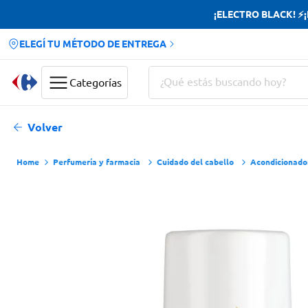
¡ELECTRO BLACK! ⚡¡H
ELEGÍ TU MÉTODO DE ENTREGA
¿Qué estás buscando hoy?
Categorías
Términos más buscados
Volver
Yerba
Perfumería y farmacia
Cuidado del cabello
Acondicionado
Cerveza
Doves
Jabon Tocador