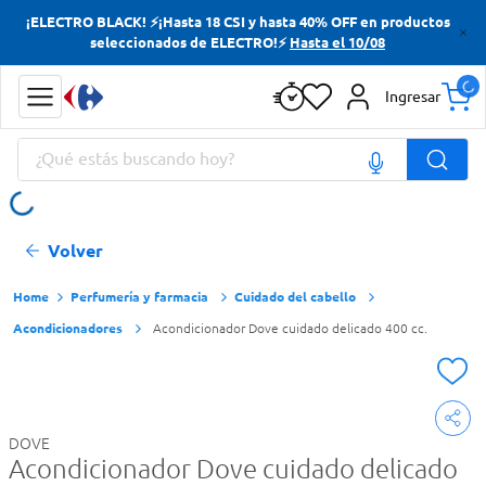
¡ELECTRO BLACK! ⚡¡Hasta 18 CSI y hasta 40% OFF en productos
Términos más buscados
seleccionados de ELECTRO!⚡
Hasta el 10/08
Yerba
Ingresar
Cerveza
¿Qué estás buscando hoy?
Papas Fritas
Doves
Términos más buscados
Volver
Yerba
Cerveza
Perfumería y farmacia
Cuidado del cabello
Acondicionadores
Acondicionador Dove cuidado delicado 400 cc.
Papas Fritas
Doves
DOVE
Acondicionador Dove cuidado delicado