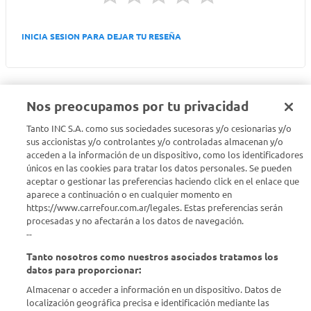
INICIA SESION PARA DEJAR TU RESEÑA
Nos preocupamos por tu privacidad
Tanto INC S.A. como sus sociedades sucesoras y/o cesionarias y/o
Seguinos en :
sus accionistas y/o controlantes y/o controladas almacenan y/o
acceden a la información de un dispositivo, como los identificadores
Estamos para ayudarte
únicos en las cookies para tratar los datos personales. Se pueden
aceptar o gestionar las preferencias haciendo click en el enlace que
aparece a continuación o en cualquier momento en
¿Tenés una consulta? Comunicate con nosotros
acá
https://www.carrefour.com.ar/legales. Estas preferencias serán
procesadas y no afectarán a los datos de navegación.
Descubrí Carrefour
--
Tanto nosotros como nuestros asociados tratamos los
Conocenos
datos para proporcionar:
Almacenar o acceder a información en un dispositivo. Datos de
localización geográfica precisa e identificación mediante las
Info útil