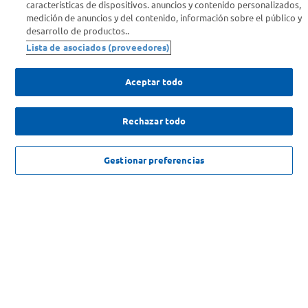
características de dispositivos. anuncios y contenido personalizados,
medición de anuncios y del contenido, información sobre el público y
desarrollo de productos..
Comprá Online
Lista de asociados (proveedores)
Enterate de nuestras ofertas
Aceptar todo
Dejanos tu mail para recibir todas las ofertas y promociones antes
que nadie.
Rechazar todo
Provincia
NO DISPONIBLE
Gestionar preferencias
ENVIAR
SOLICITUD DE ARREPENTIMIENTO
Copyright 2026 ©Carrefour. Todos los derechos reservados |
Términos y