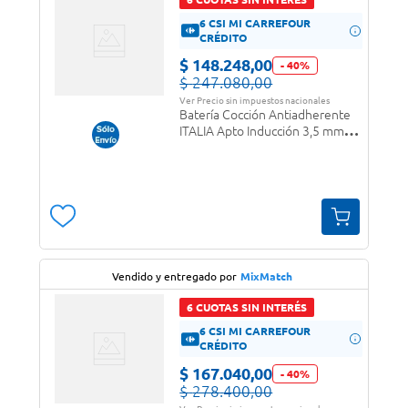
6 CSI MI CARREFOUR
CRÉDITO
$
148
.
248
,
00
-
40
%
$
247
.
080
,
00
Ver Precio sin impuestos nacionales
Batería Cocción Antiadherente
ITALIA Apto Inducción 3,5 mm
Fortezza
Vendido y entregado por
MixMatch
6 CUOTAS SIN INTERÉS
6 CSI MI CARREFOUR
CRÉDITO
$
167
.
040
,
00
-
40
%
$
278
.
400
,
00