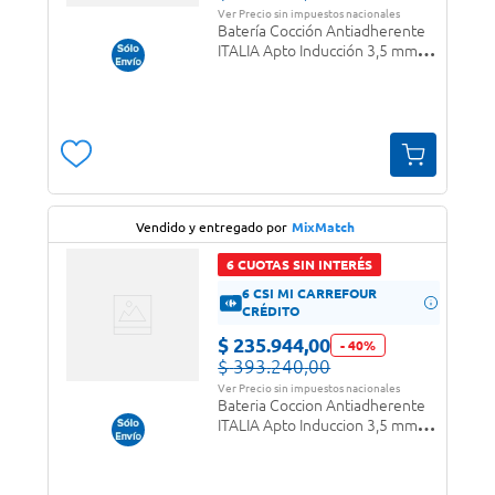
Ver Precio sin impuestos nacionales
Batería Cocción Antiadherente
ITALIA Apto Inducción 3,5 mm
Fortezza
Vendido y entregado por
MixMatch
6 CUOTAS SIN INTERÉS
6 CSI MI CARREFOUR
CRÉDITO
$
235
.
944
,
00
-
40
%
$
393
.
240
,
00
Ver Precio sin impuestos nacionales
Bateria Coccion Antiadherente
ITALIA Apto Induccion 3,5 mm
Fortezza