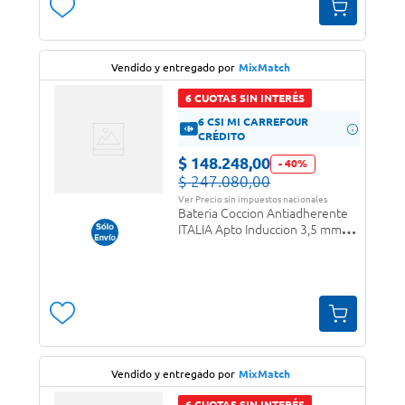
Vendido y entregado por
MixMatch
6 CUOTAS SIN INTERÉS
6 CSI MI CARREFOUR
CRÉDITO
$
148
.
248
,
00
-
40
%
$
247
.
080
,
00
Ver Precio sin impuestos nacionales
Bateria Coccion Antiadherente
ITALIA Apto Induccion 3,5 mm
Fortezza
Vendido y entregado por
MixMatch
6 CUOTAS SIN INTERÉS