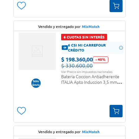
Vendido y entregado por
MixMatch
6 CUOTAS SIN INTERÉS
6 CSI MI CARREFOUR
CRÉDITO
$
198
.
360
,
00
-
40
%
$
330
.
600
,
00
Ver Precio sin impuestos nacionales
Bateria Coccion Antiadherente
ITALIA Apto Induccion 3,5 mm
Fortezza
Vendido y entregado por
MixMatch