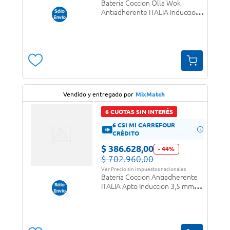
Bateria Coccion Olla Wok
Antiadherente ITALIA Induccion
3,5 mm Fortezza
Vendido y entregado por
MixMatch
6 CUOTAS SIN INTERÉS
6 CSI MI CARREFOUR
CRÉDITO
$
386
.
628
,
00
-
44
%
$
702
.
960
,
00
Ver Precio sin impuestos nacionales
Bateria Coccion Antiadherente
ITALIA Apto Induccion 3,5 mm
Fortezza