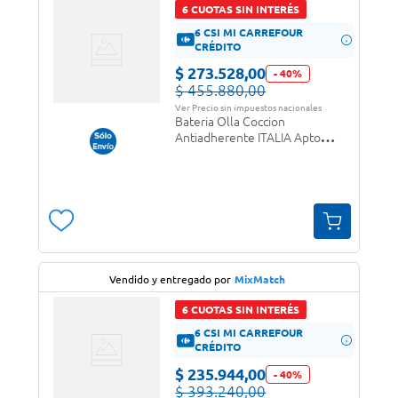
6 CUOTAS SIN INTERÉS
6 CSI MI CARREFOUR
CRÉDITO
$
273
.
528
,
00
-
40
%
$
455
.
880
,
00
Ver Precio sin impuestos nacionales
Bateria Olla Coccion
Antiadherente ITALIA Apto
Induccion 3,5 mm Fortezza
Vendido y entregado por
MixMatch
6 CUOTAS SIN INTERÉS
6 CSI MI CARREFOUR
CRÉDITO
$
235
.
944
,
00
-
40
%
$
393
.
240
,
00