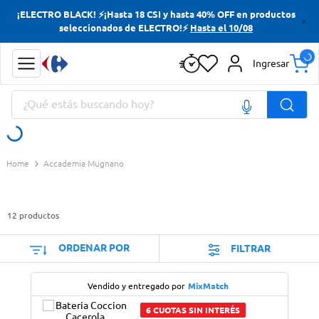
¡ELECTRO BLACK! ⚡¡Hasta 18 CSI y hasta 40% OFF en productos
Términos más buscados
seleccionados de ELECTRO!⚡
Hasta el 10/08
Yerba
Ingresar
Cerveza
¿Qué estás buscando hoy?
Doves
Papas Fritas
Términos más buscados
Accademia Mugnano
Yerba
Cerveza
12
productos
Doves
Papas Fritas
ORDENAR POR
FILTRAR
Vendido y entregado por
MixMatch
6 CUOTAS SIN INTERÉS