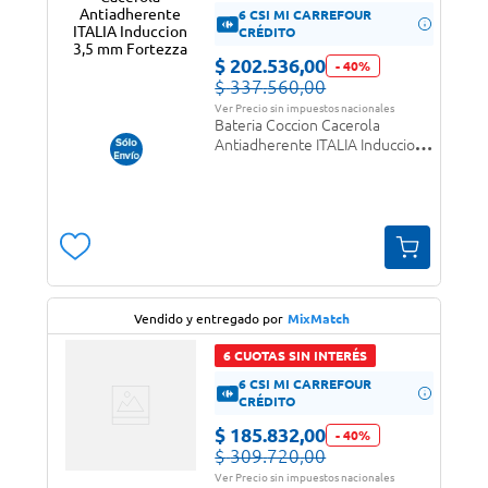
6 CSI MI CARREFOUR
CRÉDITO
$
202
.
536
,
00
-
40
%
$
337
.
560
,
00
Ver Precio sin impuestos nacionales
Bateria Coccion Cacerola
Antiadherente ITALIA Induccion
3,5 mm Fortezza
Vendido y entregado por
MixMatch
6 CUOTAS SIN INTERÉS
6 CSI MI CARREFOUR
CRÉDITO
$
185
.
832
,
00
-
40
%
$
309
.
720
,
00
Ver Precio sin impuestos nacionales