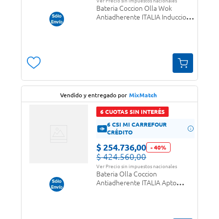
Ver Precio sin impuestos nacionales
Bateria Coccion Olla Wok
Antiadherente ITALIA Induccion
3,5 mm Fortezza
Vendido y entregado por
MixMatch
6 CUOTAS SIN INTERÉS
6 CSI MI CARREFOUR
CRÉDITO
$
254
.
736
,
00
-
40
%
$
424
.
560
,
00
Ver Precio sin impuestos nacionales
Bateria Olla Coccion
Antiadherente ITALIA Apto
Induccion 3,5 mm Fortezza