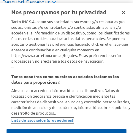
Descubrí Carrefour
Nos preocupamos por tu privacidad
Conocenos
Tanto INC S.A. como sus sociedades sucesoras y/o cesionarias y/o
sus accionistas y/o controlantes y/o controladas almacenan y/o
acceden a la información de un dispositivo, como los identificadores
Info útil
únicos en las cookies para tratar los datos personales. Se pueden
aceptar o gestionar las preferencias haciendo click en el enlace que
aparece a continuación o en cualquier momento en
Comprá Online
https://www.carrefour.com.ar/legales. Estas preferencias serán
procesadas y no afectarán a los datos de navegación.
Enterate de nuestras ofertas
--
Dejanos tu mail para recibir todas las ofertas y promociones antes
Tanto nosotros como nuestros asociados tratamos los
que nadie.
datos para proporcionar:
Almacenar o acceder a información en un dispositivo. Datos de
Provincia
localización geográfica precisa e identificación mediante las
características de dispositivos. anuncios y contenido personalizados,
medición de anuncios y del contenido, información sobre el público y
ENVIAR
desarrollo de productos..
Lista de asociados (proveedores)