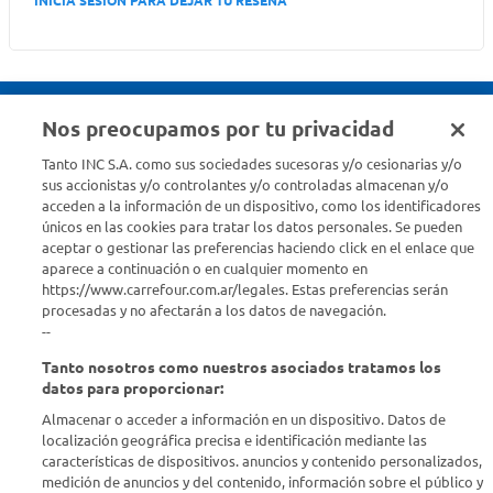
INICIA SESION PARA DEJAR TU RESEÑA
Nos preocupamos por tu privacidad
Seguinos en :
Tanto INC S.A. como sus sociedades sucesoras y/o cesionarias y/o
sus accionistas y/o controlantes y/o controladas almacenan y/o
acceden a la información de un dispositivo, como los identificadores
Estamos para ayudarte
únicos en las cookies para tratar los datos personales. Se pueden
aceptar o gestionar las preferencias haciendo click en el enlace que
¿Tenés una consulta? Comunicate con nosotros
acá
aparece a continuación o en cualquier momento en
https://www.carrefour.com.ar/legales. Estas preferencias serán
Descubrí Carrefour
procesadas y no afectarán a los datos de navegación.
--
Tanto nosotros como nuestros asociados tratamos los
Conocenos
datos para proporcionar:
Almacenar o acceder a información en un dispositivo. Datos de
Info útil
localización geográfica precisa e identificación mediante las
características de dispositivos. anuncios y contenido personalizados,
medición de anuncios y del contenido, información sobre el público y
Comprá Online