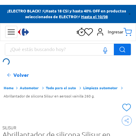
Términos más buscados
¡ELECTRO BLACK! ⚡¡Hasta 18 CSI y hasta 40% OFF en productos
seleccionados de ELECTRO!⚡
Hasta el 10/08
Yerba
Cerveza
Ingresar
Papas Fritas
¿Qué estás buscando hoy?
Doves
Términos más buscados
Volver
Yerba
Cerveza
Automotor
Todo para el auto
Limpieza automotor
Abrillantador de silicona Silisur en aerosol vainilla 260 g.
Papas Fritas
Doves
SILISUR
Abrillantador de silicona Silisur en