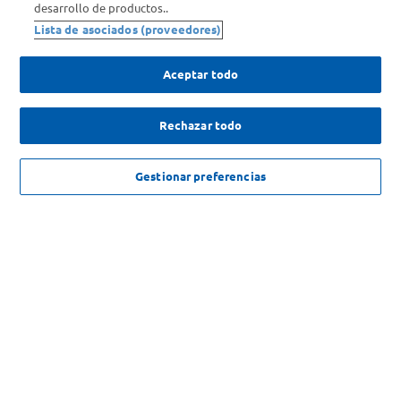
desarrollo de productos..
Lista de asociados (proveedores)
Enterate de nuestras ofertas
Dejanos tu mail para recibir todas las ofertas y promociones antes
Aceptar todo
que nadie.
Rechazar todo
Provincia
ENVIAR
NO DISPONIBLE
Gestionar preferencias
SOLICITUD DE ARREPENTIMIENTO
Copyright 2026 ©Carrefour. Todos los derechos reservados |
Términos y
Condiciones del Servicio
| Defensa de las y los Consumidores para
reclamos
ingrese aqui
.