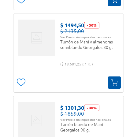
$
1494
,
50
-
30
%
$
2135
,
00
Ver Precio sin impuestos nacionales
Turrón de Maní y almendras
semiblando Georgalos 80 g.
$
18
.
681
,
25
1 K.
$
1301
,
30
-
30
%
$
1859
,
00
Ver Precio sin impuestos nacionales
Turrón blando de Maní
Georgalos 90 g.