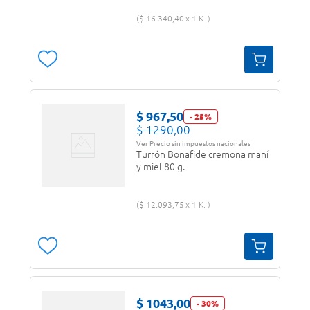
$
16
.
340
,
40
1 K.
$
967
,
50
-
25
%
$
1290
,
00
Ver Precio sin impuestos nacionales
Turrón Bonafide cremona maní
y miel 80 g.
$
12
.
093
,
75
1 K.
$
1043
,
00
-
30
%