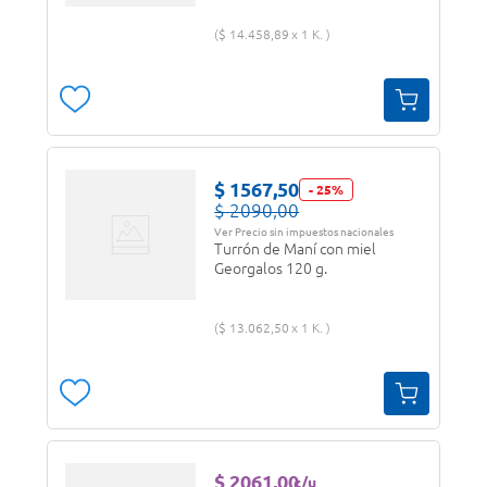
$
14
.
458
,
89
1 K.
$
1567
,
50
-
25
%
$
2090
,
00
Ver Precio sin impuestos nacionales
Turrón de Maní con miel
Georgalos 120 g.
$
13
.
062
,
50
1 K.
$
2061
,
00
c/u