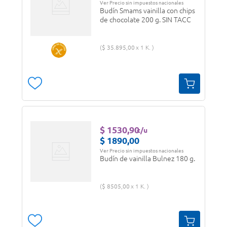
Ver Precio sin impuestos nacionales
Budín Smams vainilla con chips
de chocolate 200 g. SIN TACC
$
35
.
895
,
00
1 K.
$
1530
,
90
c/u
$
1890
,
00
Ver Precio sin impuestos nacionales
Budín de vainilla Bulnez 180 g.
$
8505
,
00
1 K.