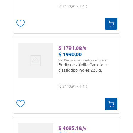
$
8140
,
91
1 K.
$
1791
,
00
c/u
$
1990
,
00
Ver Precio sin impuestos nacionales
Budín de vainilla Carrefour
classic tipo inglés 220 g.
$
8140
,
91
1 K.
$
4085
,
10
c/u