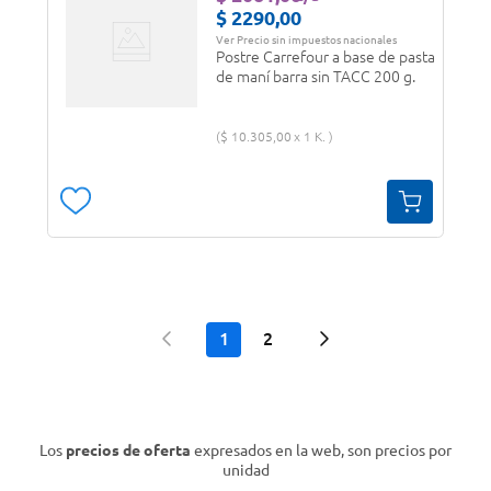
$
2290
,
00
Ver Precio sin impuestos nacionales
Postre Carrefour a base de pasta
de maní barra sin TACC 200 g.
$
10
.
305
,
00
1 K.
1
2
Los
precios de oferta
expresados en la web, son precios por
unidad