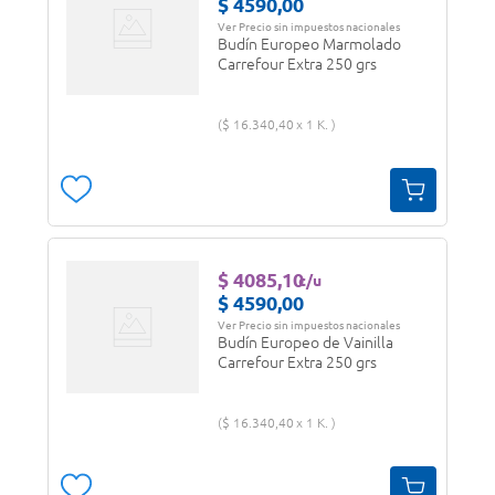
$
4590
,
00
Ver Precio sin impuestos nacionales
Budín Europeo Marmolado
Carrefour Extra 250 grs
$
16
.
340
,
40
1 K.
$
4085
,
10
c/u
$
4590
,
00
Ver Precio sin impuestos nacionales
Budín Europeo de Vainilla
Carrefour Extra 250 grs
$
16
.
340
,
40
1 K.