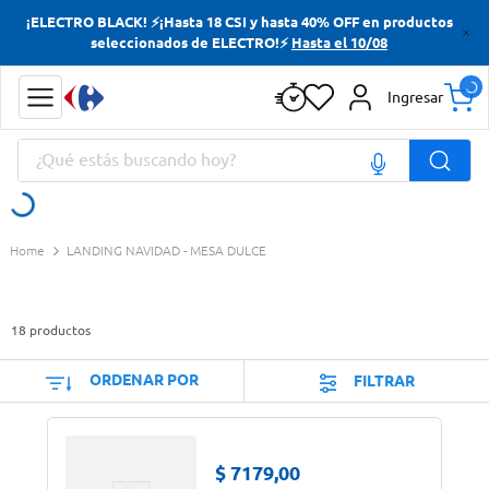
¡ELECTRO BLACK! ⚡¡Hasta 18 CSI y hasta 40% OFF en productos
Términos más buscados
seleccionados de ELECTRO!⚡
Hasta el 10/08
Yerba
Ingresar
Cerveza
¿Qué estás buscando hoy?
Doves
Jabon Tocador
Términos más buscados
LANDING NAVIDAD - MESA DULCE
Yerba
Cerveza
18
productos
Doves
Jabon Tocador
ORDENAR POR
FILTRAR
$
7179
,
00