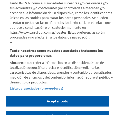
Conocenos
Tanto INC S.A. como sus sociedades sucesoras y/o cesionarias y/o
sus accionistas y/o controlantes y/o controladas almacenan y/o
acceden a la información de un dispositivo, como los identificadores
Info útil
únicos en las cookies para tratar los datos personales. Se pueden
aceptar o gestionar las preferencias haciendo click en el enlace que
aparece a continuación o en cualquier momento en
Comprá Online
https://www.carrefour.com.ar/legales. Estas preferencias serán
procesadas y no afectarán a los datos de navegación.
Enterate de nuestras ofertas
--
Dejanos tu mail para recibir todas las ofertas y promociones antes
Tanto nosotros como nuestros asociados tratamos los
que nadie.
datos para proporcionar:
Almacenar o acceder a información en un dispositivo. Datos de
Provincia
localización geográfica precisa e identificación mediante las
características de dispositivos. anuncios y contenido personalizados,
medición de anuncios y del contenido, información sobre el público y
ENVIAR
desarrollo de productos..
Lista de asociados (proveedores)
Aceptar todo