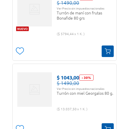
$
1490
,
00
Ver Precio sin impuestos nacionales
Turrón de maní con frutas
Bonafide 80 grs
NUEVO
$
5794
,
44
1 K.
$
1043
,
00
-
30
%
$
1490
,
00
Ver Precio sin impuestos nacionales
Turrón con miel Georgalos 80 g.
$
13
.
037
,
50
1 K.